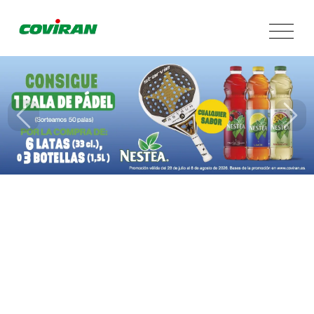
Información tienda
Secciones
Promociones
Previous
Next
Servicios
App
Contacto