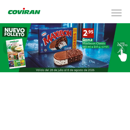
Información tienda
Secciones
Promociones
Previous
Next
Servicios
App
Contacto