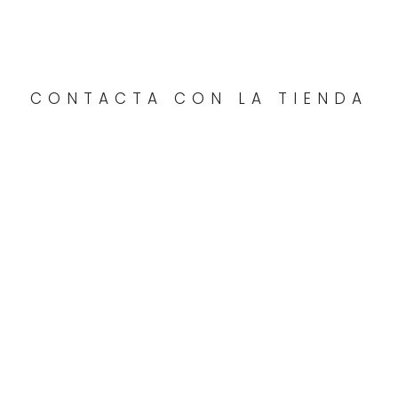
CONTACTA CON LA TIENDA
Escríbenos a través de nuestro
formulario de contacto